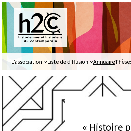
Aller
au
contenu
L’association
Liste de diffusion
Annuaire
Thèse
« Histoire 