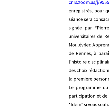
cnrs.zoom.us/j/95
enregistrés, pour q
séance sera consacr
signée par *Pierre
universitaires de Re
Moulévrier: Apprendr
de Rennes, à para
l’histoire disciplin
des choix rédactionn
la première personne
Le programme du sé
participation et de
*Idem* si vous souhai