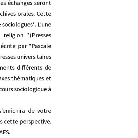
es échanges seront
chives orales. Cette
 sociologues*. L’une
 religion *(Presses
e écrite par *Pascale
resses universitaires
ents différents de
s axes thématiques et
scours sociologique à
’enrichira de votre
s cette perspective.
’AFS.