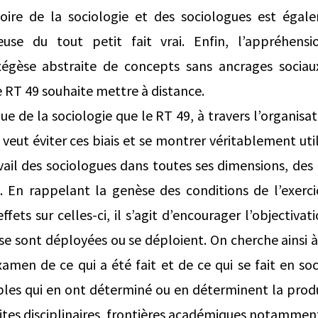
toire de la sociologie et des sociologues est égal
leuse du tout petit fait vrai. Enfin, l’appréhensi
exégèse abstraite de concepts sans ancrages sociau
le RT 49 souhaite mettre à distance.
que de la sociologie que le RT 49, à travers l’organisat
t éviter ces biais et se montrer véritablement utile a
il des sociologues dans toutes ses dimensions, des 
s. En rappelant la genèse des conditions de l’exercic
ffets sur celles-ci, il s’agit d’encourager l’objectiva
 se sont déployées ou se déploient. On cherche ainsi à
amen de ce qui a été fait et de ce qui se fait en so
les qui en ont déterminé ou en déterminent la prod
ites disciplinaires, frontières académiques notamment