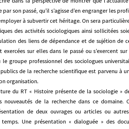
nscrire dans la perspective de montrer que l’actualité
 par son passé, qu’il s’agisse d’en engranger les profit
employer à subvertir cet héritage. On sera particulièr
iques des activités sociologiques ainsi sollicitées so
iculation des liens de dépendance et de sujétion de ce
 exercées sur elles dans le passé ou s’exercent sur
 le groupe professionnel des sociologues universita
ublics de la recherche scientifique est parvenu à un 
on organisation.
cture du RT « Histoire présente de la sociologie » de
 nouveautés de la recherche dans ce domaine. C
résentation de deux ouvrages ou articles ou autre
 temps. Une présentation « dialoguée » des doc