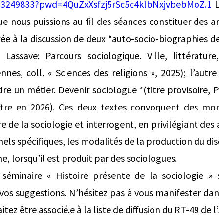
553249833?pwd=4QuZxXsfzj5rSc5c4klbNxjvbebMoZ.1
L
ue nous puissions au fil des séances constituer des ar
ée à la discussion de deux *auto-socio-biographies de
 Lassave: Parcours sociologique. Ville, littérature,
nnes, coll. « Sciences des religions », 2025); l’autr
e un métier. Devenir sociologue *(titre provisoire, P
ître en 2026). Ces deux textes convoquent des mom
aire de la sociologie et interrogent, en privilégiant de
els spécifiques, les modalités de la production du di
, lorsqu’il est produit par des sociologues.
minaire « Histoire présente de la sociologie » s
 vos suggestions. N’hésitez pas à vous manifester dan
tez être associé.e à la liste de diffusion du RT-49 de l