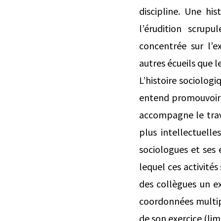
discipline. Une his
l’érudition scrupu
concentrée sur l’
autres écueils que 
L’histoire sociologi
entend promouvoir veu
accompagne le trava
plus intellectuelle
sociologues et ses e
lequel ces activités
des collègues un ex
coordonnées multip
de son exercice (lim