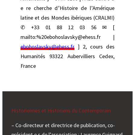
e re cherche d’Histoire de l’Amérique
latine et des Mondes ibériques (CRALMI)
✆ +33 01 88 12 03 56 ✉ [
mailto:%20ebohoslavsky@ehess.fr |
ebohoslavsky@ehess.fr
] 2, cours des
Humanités 93322 Aubervilliers Cedex,
France
Historiennes et Historiens du Contemporain
– Co-directeur et directrice de publication, co-
président.e.s de l’association : Laurence Guignard