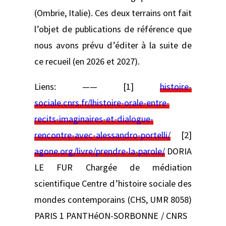
(Ombrie, Italie). Ces deux terrains ont fait
l’objet de publications de référence que
nous avons prévu d’éditer à la suite de
ce recueil (en 2026 et 2027).
Liens: —— [1]
histoire-
sociale.cnrs.fr/lhistoire-orale-entre-
recits-imaginaires-et-dialogue-
rencontre-avec-alessandro-portelli/
[2]
agone.org/livre/prendre-la-parole/
DORIA
LE FUR Chargée de médiation
scientifique Centre d’histoire sociale des
mondes contemporains (CHS, UMR 8058)
PARIS 1 PANTHéON-SORBONNE / CNRS