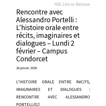
e
H2C Liste de Diffusion
r
Rencontre avec
Alessandro Portelli :
L’histoire orale entre
récits, imaginaires et
dialogues – Lundi 2
février – Campus
Condorcet
26 janvier 2026
L’HISTOIRE ORALE ENTRE RéCITS,
IMAGINAIRES ET DIALOGUES :
RENCONTRE AVEC ALESSANDRO
PORTELLI[1]