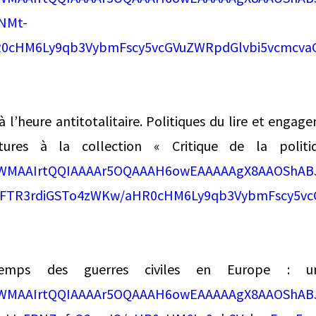
NMt-
R0cHM6Ly9qb3VybmFscy5vcGVuZWRpdGlvbi5vcmcva
 l’heure antitotalitaire. Politiques du lire et engag
ures à la collection « Critique de la politi
k/AWMAAIrtQQIAAAAr5OQAAAH6owEAAAAAgX8AAOShA
iFTR3rdiGSTo4zWKw/aHR0cHM6Ly9qb3VybmFscy5vc
temps des guerres civiles en Europe : un
k/AWMAAIrtQQIAAAAr5OQAAAH6owEAAAAAgX8AAOShA