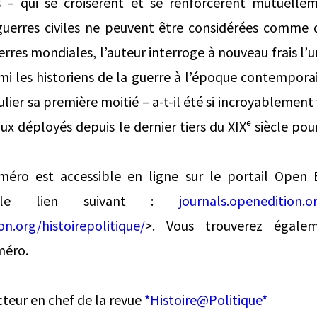
s – qui se croisèrent et se renforcèrent mutuell
uerres civiles ne peuvent être considérées comme 
rres mondiales, l’auteur interroge à nouveau frais l’
i les historiens de la guerre à l’époque contemporai
culier sa première moitié – a-t-il été si incroyablement
ux déployés depuis le dernier tiers du XIXᵉ siècle pour 
uméro est accessible en ligne sur le portail Open 
r le lien suivant :
journals.openedition.or
on.org/histoirepolitique/
>. Vous trouverez égalem
méro.
cteur en chef de la revue
*Histoire@Politique*