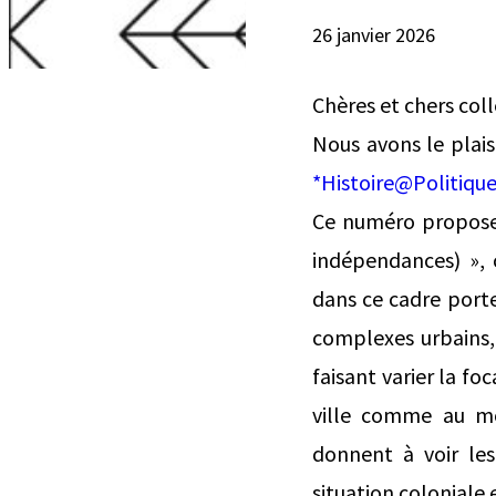
26 janvier 2026
Chères et chers col
Nous avons le plais
*Histoire@Politique
Ce numéro propose u
indépendances) », 
dans ce cadre porten
complexes urbains, l
faisant varier la fo
ville comme au mon
donnent à voir les
situation coloniale