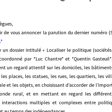
lègues,
ir de vous annoncer la parution du dernier numéro (
.*
n dossier intitulé « Localiser le politique (sociétés
coordonné par *Luc Chantre* et *Quentin Gasteuil*.
t un regard attentif sur les domiciles, les bâtiments
es places, les statues, les rues, les quartiers, les vill
cale et les objets, en choisissant d’accorder de l’impo
de rural, et en mettant en regard les différente
 interactions multiples et complexes entre politiq
 et au temps des indépendances.