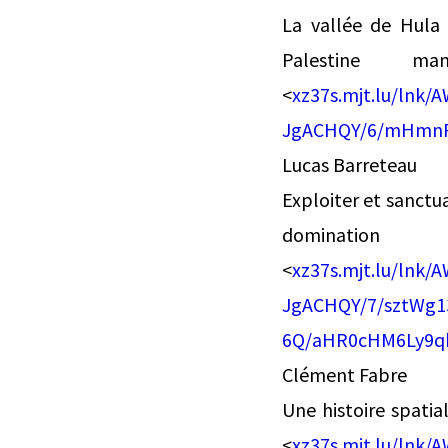
La vallée de Hula 
Palestine 
<
xz37s.mjt.lu/ln
JgACHQY/6/mHmnF
Lucas Barreteau
Exploiter et sanctua
domi
<
xz37s.mjt.lu/ln
JgACHQY/7/sztWg
6Q/aHR0cHM6Ly9q
Clément Fabre
Une histoire spatia
<
xz37s.mjt.lu/ln