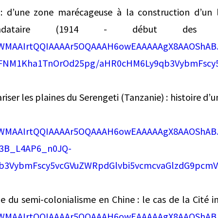
: d’une zone marécageuse à la construction d’un l
mandataire (1914 ‑ début des a
k/AWMAAIrtQQIAAAAr5OQAAAH6owEAAAAAgX8AAOShA
NM1Kha1TnOrOd25pg/aHR0cHM6Ly9qb3VybmFscy5
riser les plaines du Serengeti (Tanzanie) : histoire d’un
nation europ
k/AWMAAIrtQQIAAAAr5OQAAAH6owEAAAAAgX8AAOShA
13B_L4AP6_n0JQ-
b3VybmFscy5vcGVuZWRpdGlvbi5vcmcvaGlzdG9pcm
le du semi-colonialisme en Chine : le cas de la Cité i
k/AWMAAIrtQQIAAAAr5OQAAAH6owEAAAAAgX8AAOShA