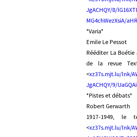
JgACHQY/8/lG16XT
MG4chWezXsiA/aH
*Varia*
Emile Le Pessot
Rééditer La Boétie à
de la revue Text
<
xz37s.mjt.lu/ln
JgACHQY/9/UaGQA
*Pistes et débats*
Robert Gerwarth
1917-1949, le 
<
xz37s.mjt.lu/ln