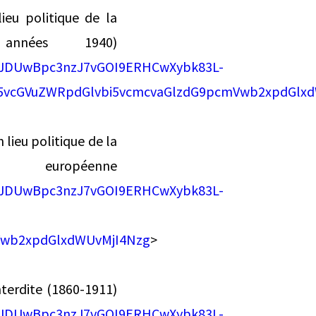
ieu politique de la
nnées 1940)
BJDUwBpc3nzJ7vGOI9ERHCwXybk83L-
vcGVuZWRpdGlvbi5vcmcvaGlzdG9pcmVwb2xpdGlxd
 lieu politique de la
éenne
BJDUwBpc3nzJ7vGOI9ERHCwXybk83L-
Vwb2xpdGlxdWUvMjI4Nzg
>
nterdite (1860-1911)
BJDUwBpc3nzJ7vGOI9ERHCwXybk83L-