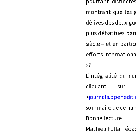
pourtant distincte
montrant que les g
dérivés des deux gue
plus débattues parm
siècle – et en parti
efforts internationa
»?
L’intégralité du n
cliquant su
<
journals.openediti
sommaire de ce nu
Bonne lecture !
Mathieu Fulla, réda