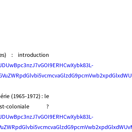
es) : introduction
BJDUwBpc3nzJ7vGOI9ERHCwXybk83L-
GVuZWRpdGlvbi5vcmcvaGlzdG9pcmVwb2xpdGlxdWU
rie (1965-1972) : le
-coloniale ?
BJDUwBpc3nzJ7vGOI9ERHCwXybk83L-
GVuZWRpdGlvbi5vcmcvaGlzdG9pcmVwb2xpdGlxdWUv