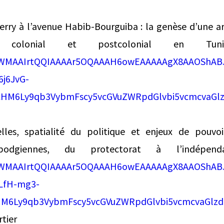
erry à l’avenue Habib-Bourguiba : la genèse d’une a
 colonial et postcolonial en Tunisi
k/AWMAAIrtQQIAAAAr5OQAAAH6owEAAAAAgX8AAOShA
j6JvG-
cHM6Ly9qb3VybmFscy5vcGVuZWRpdGlvbi5vcmcvaGl
relles, spatialité du politique et enjeux de pouvoi
mbodgiennes, du protectorat à l’indépenda
k/AWMAAIrtQQIAAAAr5OQAAAH6owEAAAAAgX8AAOShA
LfH-mg3-
M6Ly9qb3VybmFscy5vcGVuZWRpdGlvbi5vcmcvaGlz
tier