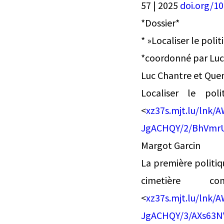
57 | 2025
doi.org/10
*Dossier*
* »Localiser le poli
*coordonné par Luc
Luc Chantre et Quen
Localiser le poli
<
xz37s.mjt.lu/ln
JgACHQY/2/BhVmr
Margot Garcin
La première politiq
cimetière c
<
xz37s.mjt.lu/ln
JgACHQY/3/AXs63