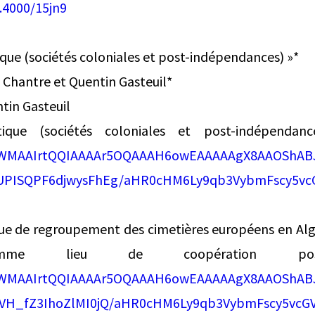
.4000/15jn9
tique (sociétés coloniales et post-indépendances) »*
 Chantre et Quentin Gasteuil*
tin Gasteuil
tique (sociétés coloniales et post-indépendanc
k/AWMAAIrtQQIAAAAr5OQAAAH6owEAAAAAgX8AAOShA
UPISQPF6djwysFhEg/aHR0cHM6Ly9qb3VybmFscy5vc
ue de regroupement des cimetières européens en Algé
omme lieu de coopération post
k/AWMAAIrtQQIAAAAr5OQAAAH6owEAAAAAgX8AAOShA
NVH_fZ3IhoZlMI0jQ/aHR0cHM6Ly9qb3VybmFscy5vc