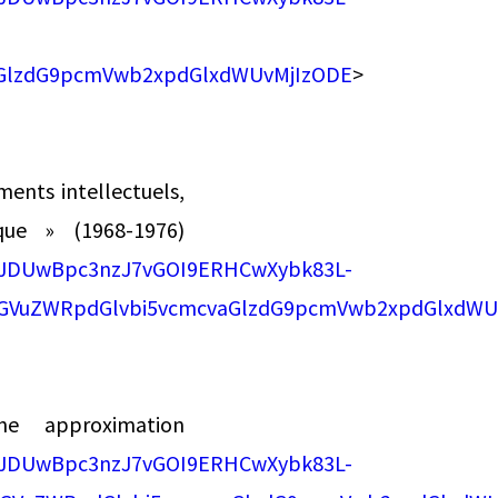
GlzdG9pcmVwb2xpdGlxdWUvMjIzODE
>
ements intellectuels,
que » (1968-1976)
BJDUwBpc3nzJ7vGOI9ERHCwXybk83L-
GVuZWRpdGlvbi5vcmcvaGlzdG9pcmVwb2xpdGlxdWU
e approximation
BJDUwBpc3nzJ7vGOI9ERHCwXybk83L-