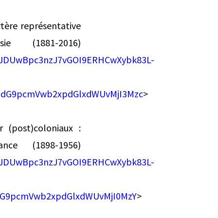
rtère représentative
e (1881-2016)
BJDUwBpc3nzJ7vGOI9ERHCwXybk83L-
zdG9pcmVwb2xpdGlxdWUvMjI3Mzc
>
r (post)coloniaux :
nce (1898-1956)
BJDUwBpc3nzJ7vGOI9ERHCwXybk83L-
dG9pcmVwb2xpdGlxdWUvMjI0MzY
>