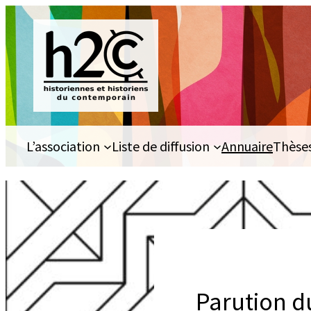
Aller
au
contenu
L’association
Liste de diffusion
Annuaire
Thèse
Parution d