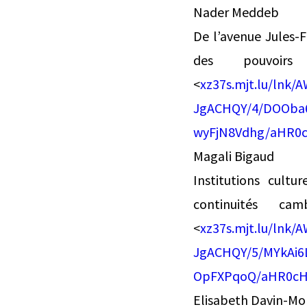
Nader Meddeb
De l’avenue Jules-F
des pouvoirs
<
xz37s.mjt.lu/ln
JgACHQY/4/DOOba6
wyFjN8Vdhg/aHR0
Magali Bigaud
Institutions cultu
continuités ca
<
xz37s.mjt.lu/ln
JgACHQY/5/MYkAi6
OpFXPqoQ/aHR0cH
Elisabeth Davin-Mor