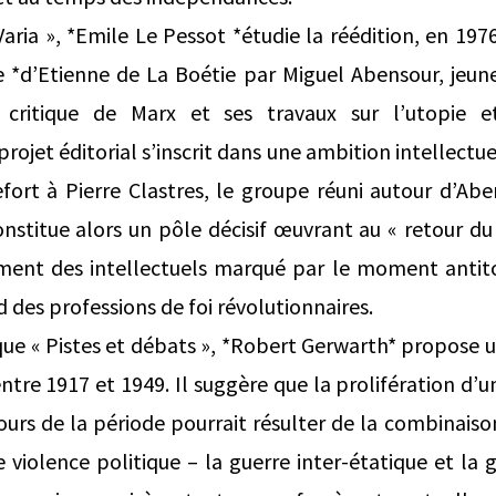
aria », *Emile Le Pessot *étudie la réédition, en 197
e *d’Etienne de La Boétie par Miguel Abensour, jeun
 critique de Marx et ses travaux sur l’utopie et
rojet éditorial s’inscrit dans une ambition intellectue
fort à Pierre Clastres, le groupe réuni autour d’Abe
nstitue alors un pôle décisif œuvrant au « retour du
ent des intellectuels marqué par le moment antitota
d des professions de foi révolutionnaires.
ique « Pistes et débats », *Robert Gerwarth* propose u
entre 1917 et 1949. Il suggère que la prolifération d
cours de la période pourrait résulter de la combinais
violence politique – la guerre inter-étatique et la gu