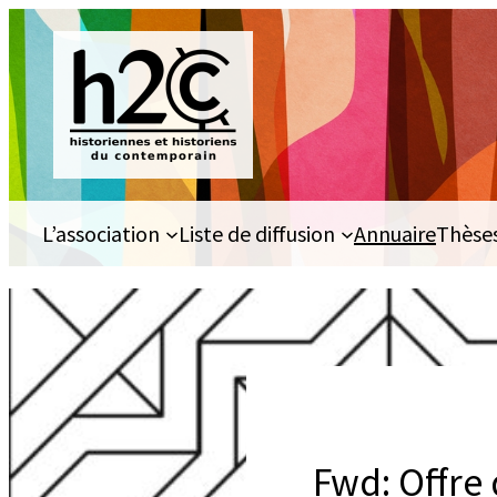
Aller
au
contenu
L’association
Liste de diffusion
Annuaire
Thèse
Fwd: Offre