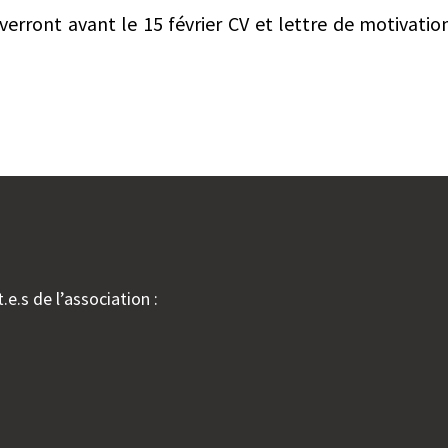
verront avant le 15 février CV et lettre de motivati
.e.s de l’association :