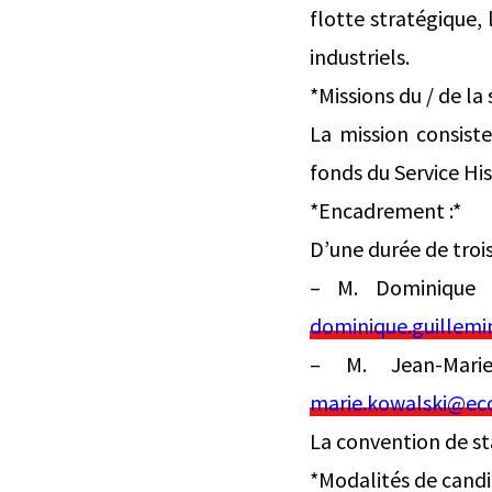
flotte stratégique, 
industriels.
*Missions du / de la 
La mission consiste
fonds du Service Hi
*Encadrement :*
D’une durée de trois
– M. Dominique G
dominique.guillemi
– M. Jean-Mari
marie.kowalski@eco
La convention de sta
*Modalités de candi