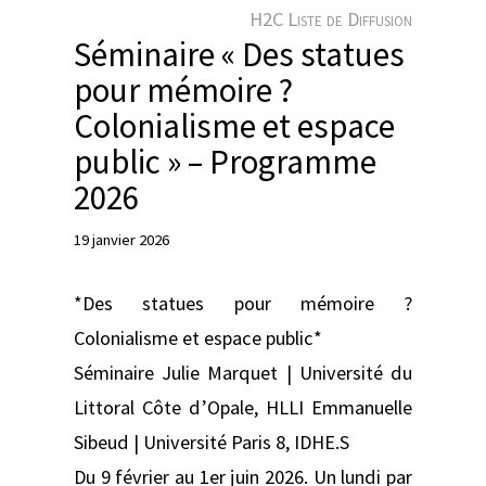
e
H2C Liste de Diffusion
r
Séminaire « Des statues
pour mémoire ?
Colonialisme et espace
public » – Programme
2026
19 janvier 2026
*Des statues pour mémoire ?
Colonialisme et espace public*
Séminaire Julie Marquet | Université du
Littoral Côte d’Opale, HLLI Emmanuelle
Sibeud | Université Paris 8, IDHE.S
Du 9 février au 1er juin 2026. Un lundi par