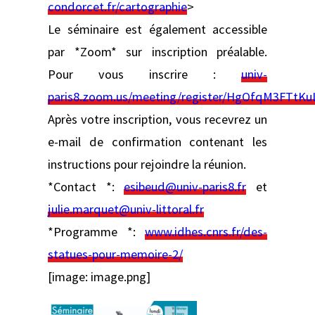
condorcet.fr/cartographie
>
Le séminaire est également accessible
par *Zoom* sur inscription préalable.
Pour vous inscrire :
univ-
paris8.zoom.us/meeting/register/HgOfqM3FTtK
Après votre inscription, vous recevrez un
e-mail de confirmation contenant les
instructions pour rejoindre la réunion.
*Contact *:
esibeud@univ-paris8.fr
et
julie.marquet@univ-littoral.fr
*Programme *:
www.idhes.cnrs.fr/des-
statues-pour-memoire-2/
[image: image.png]