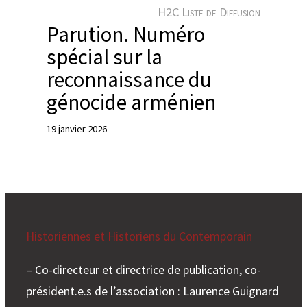
e
H2C Liste de Diffusion
r
Parution. Numéro
spécial sur la
reconnaissance du
génocide arménien
19 janvier 2026
Historiennes et Historiens du Contemporain
– Co-directeur et directrice de publication, co-
président.e.s de l’association : Laurence Guignard