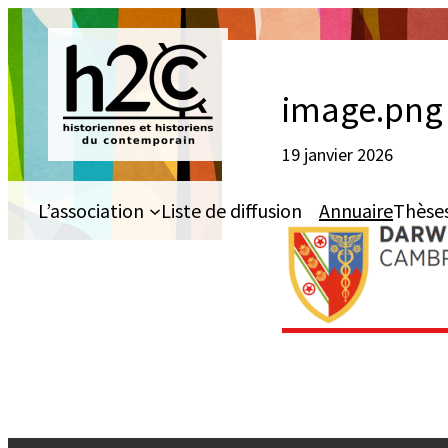
Aller
au
contenu
image.png
19 janvier 2026
L’association
Liste de diffusion
Annuaire
Thèse