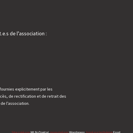
.e.s de l’association :
fournies explicitement par les
cès, de rectification et de retrait des
e l’association.
Site créé par
MLN-Digital
, propulsé par
Wordpress
, basé sur le thème
Frost
.