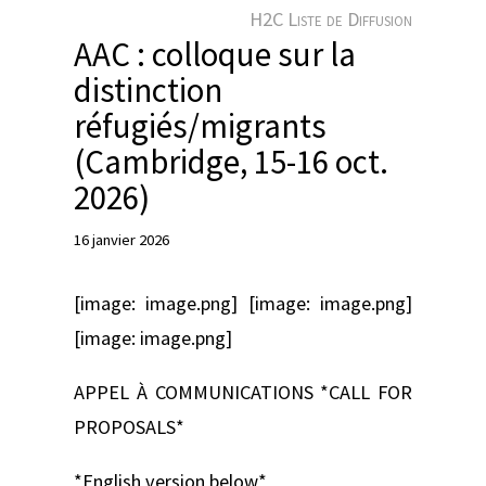
e
H2C Liste de Diffusion
r
AAC : colloque sur la
distinction
réfugiés/migrants
(Cambridge, 15-16 oct.
2026)
16 janvier 2026
[image: image.png] [image: image.png]
[image: image.png]
APPEL À COMMUNICATIONS *CALL FOR
PROPOSALS*
*English version below*