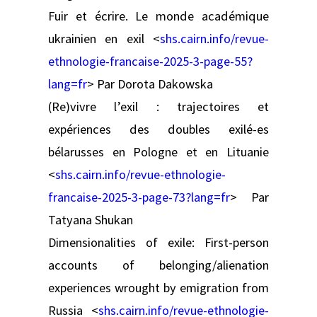
Fuir et écrire. Le monde académique
ukrainien en exil <
shs.cairn.info/revue-
ethnologie-francaise-2025-3-page-55?
lang=fr
> Par Dorota Dakowska
(Re)vivre l’exil : trajectoires et
expériences des doubles exilé-es
bélarusses en Pologne et en Lituanie
<
shs.cairn.info/revue-ethnologie-
francaise-2025-3-page-73?lang=fr
> Par
Tatyana Shukan
Dimensionalities of exile: First-person
accounts of belonging/alienation
experiences wrought by emigration from
Russia <
shs.cairn.info/revue-ethnologie-