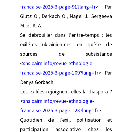
francaise-2025-3-page-91?lang=fr
> Par
Glutz O., Derkach O., Nagel J., Sergeeva
M. et K. A.
Se débrouiller dans l’entre-temps : les
exilé-es ukrainien-nes en quête de
sources de subsistance
<
shs.cairn.info/revue-ethnologie-
francaise-2025-3-page-109?lang=fr
> Par
Denys Gorbach
Les exilées rejoignent-elles la diaspora ?
<
shs.cairn.info/revue-ethnologie-
francaise-2025-3-page-123?lang=fr
>
Quotidien de l’exil, politisation et
participation associative chez les