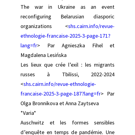
The war in Ukraine as an event
reconfiguring Belarusian diasporic
organizations <
shs.cairn.info/revue-
ethnologie-francaise-2025-3-page-171?
lang=fr
> Par Agnieszka Fihel et
Magdalena Lesińska
Les lieux que crée l’exil : les migrants
russes à Tbilissi, 2022-2024
<
shs.cairn.info/revue-ethnologie-
francaise-2025-3-page-187?lang=fr
> Par
Olga Bronnikova et Anna Zaytseva
*Varia*
Auschwitz et les formes sensibles
d’enquête en temps de pandémie. Une