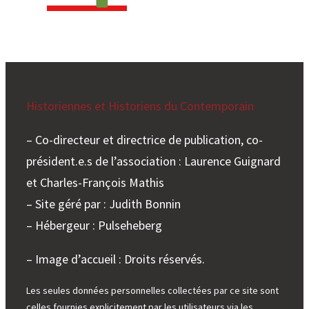
e
r
Historiennes et Historiens du Contemporain
– Co-directeur et directrice de publication, co-
président.e.s de l’association : Laurence Guignard
et Charles-François Mathis
– Site géré par : Judith Bonnin
– Hébergeur : Pulseheberg
– Image d’accueil : Droits réservés.
Les seules données personnelles collectées par ce site sont
celles fournies explicitement par les utilisateurs via les