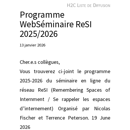
e
H2C Liste de Diffusion
r
Programme
WebSéminaire ReSI
2025/2026
13 janvier 2026
Cher.e.s collègues,
Vous trouverez ci-joint le programme
2025-2026 du séminaire en ligne du
réseau ReSI (Remembering Spaces of
Internment / Se rappeler les espaces
d’internement) Organisé par Nicolas
Fischer et Terrence Peterson. 19 June
2026