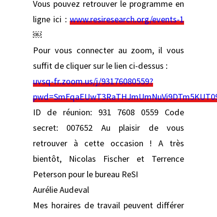
Vous pouvez retrouver le programme en
ligne ici :
www.resiresearch.org/events-1
￼
Pour vous connecter au zoom, il vous
suffit de cliquer sur le lien ci-dessus :
uvsq-fr.zoom.us/j/93176080559?
pwd=SmFqaEUwT3RaTHJmUmNuVi9DTm5KUT0
ID de réunion: 931 7608 0559 Code
secret: 007652 Au plaisir de vous
retrouver à cette occasion ! A très
bientôt, Nicolas Fischer et Terrence
Peterson pour le bureau ReSI
​​Aurélie Audeval
Mes horaires de travail peuvent différer