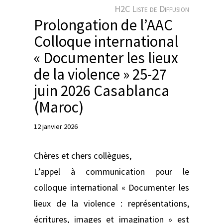
e
H2C Liste de Diffusion
r
Prolongation de l’AAC
Colloque international
« Documenter les lieux
de la violence » 25-27
juin 2026 Casablanca
(Maroc)
12 janvier 2026
Chères et chers collègues,
L’appel à communication pour le
colloque international « Documenter les
lieux de la violence : représentations,
écritures, images et imagination » est