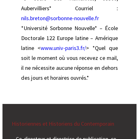
Aubervilliers* Courriel :
nils.breton@sorbonne-nouvelle.fr
*Université Sorbonne Nouvelle* – École
Doctorale 122 Europe latine – Amérique
latine <
www.univ-paris3.fr/
> *Quel que
soit le moment où vous recevez ce mail,
il ne nécessite aucune réponse en dehors
des jours et horaires ouvrés.*
Historiennes et Historiens du Contemporain
– Co-directeur et directrice de publication, co-