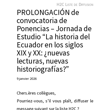
e
H2C Liste de Diffusion
r
PROLONGACIÓN de
convocatoria de
Ponencias – Jornada de
Estudio “La historia del
Ecuador en los siglos
XIX y XX: ¿nuevas
lecturas, nuevas
historiografías?”
9 janvier 2026
Chers.ères collègues,
Pourriez-vous, s’il vous plaît, diffuser le
message suivant sur la liste H2C ?