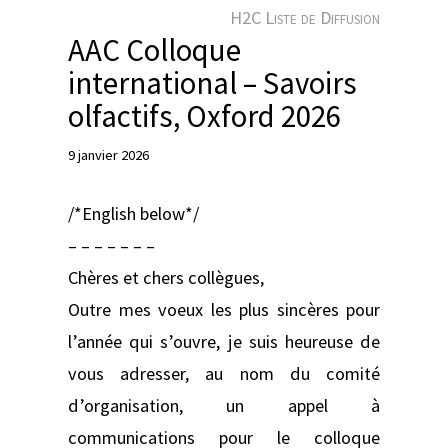
e
H2C Liste de Diffusion
r
AAC Colloque
international – Savoirs
olfactifs, Oxford 2026
9 janvier 2026
/*English below*/
– – – – – – –
Chères et chers collègues,
Outre mes voeux les plus sincères pour
l’année qui s’ouvre, je suis heureuse de
vous adresser, au nom du comité
d’organisation, un appel à
communications pour le colloque