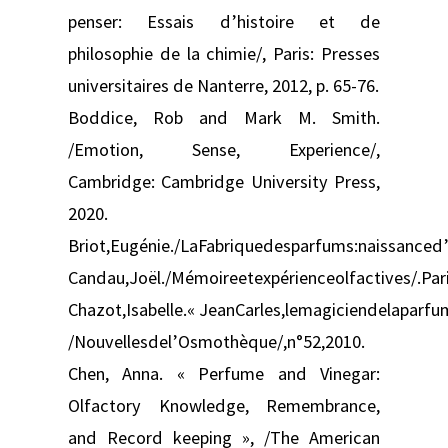
penser: Essais d’histoire et de
philosophie de la chimie/, Paris: Presses
universitaires de Nanterre, 2012, p. 65-76.
Boddice, Rob and Mark M. Smith.
/Emotion, Sense, Experience/,
Cambridge: Cambridge University Press,
2020.
Briot,Eugénie./LaFabriquedesparfums:naissanced’
Candau,Joël./Mémoireetexpérienceolfactives/.Par
Chazot,Isabelle.« JeanCarles,lemagiciendelaparfum
/Nouvellesdel’Osmothèque/,n°52,2010.
Chen, Anna. « Perfume and Vinegar:
Olfactory Knowledge, Remembrance,
and Record keeping », /The American