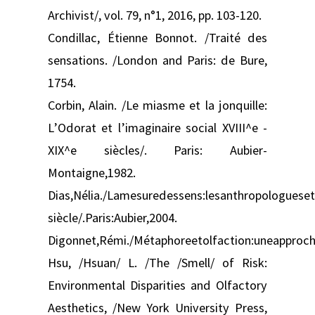
Archivist/, vol. 79, n°1, 2016, pp. 103-120.
Condillac, Étienne Bonnot. /Traité des
sensations. /London and Paris: de Bure,
1754.
Corbin, Alain. /Le miasme et la jonquille:
L’Odorat et l’imaginaire social XVIII^e -
XIX^e siècles/. Paris: Aubier-
Montaigne,1982.
Dias,Nélia./Lamesuredessens:lesanthropologuese
siècle/.Paris:Aubier,2004.
Digonnet,Rémi./Métaphoreetolfaction:uneapproch
Hsu, /Hsuan/ L. /The /Smell/ of Risk:
Environmental Disparities and Olfactory
Aesthetics, /New York University Press,