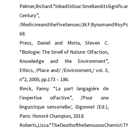
Palmer,Richard.“InbadOdour:SmellanditsSignific
Century”,
/MedicineandtheFiveSenses/,W.F.BynumandRoyPor
68.
Press, Daniel and Minta, Steven C.
“Biologie: The Smell of Nature: Olfaction,
Knowledge and the Environment”,
Ethics, /Place and/ /Environment,/ vol. 3,
n°2, 2000, pp.173 – 186.
Rinck, Fanny. “La part langagière de
l’expertise olfactive”, /Pour une
linguistique sensorielle/, Digonnet (Ed.),
Paris: Honoré Champion, 2018.
Roberts,Lissa.“TheDeathoftheSensuousChemist:Th