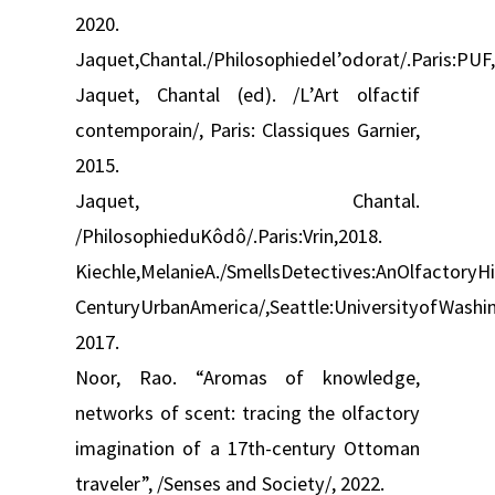
2020.
Jaquet,Chantal./Philosophiedel’odorat/.Paris:PUF
Jaquet, Chantal (ed). /L’Art olfactif
contemporain/, Paris: Classiques Garnier,
2015.
Jaquet, Chantal.
/PhilosophieduKôdô/.Paris:Vrin,2018.
Kiechle,MelanieA./SmellsDetectives:AnOlfactoryH
CenturyUrbanAmerica/,Seattle:UniversityofWashi
2017.
Noor, Rao. “Aromas of knowledge,
networks of scent: tracing the olfactory
imagination of a 17th-century Ottoman
traveler”, /Senses and Society/, 2022.