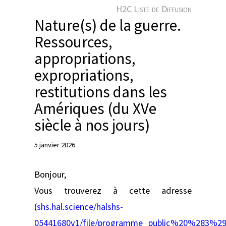
e
H2C Liste de Diffusion
r
Nature(s) de la guerre.
Ressources,
appropriations,
expropriations,
restitutions dans les
Amériques (du XVe
siècle à nos jours)
5 janvier 2026
Bonjour,
Vous trouverez à cette adresse
(
shs.hal.science/halshs-
05441680v1/file/programme_public%20%283%29