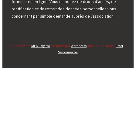
formulaires en ligne. Vous disposez de droits d’accès, de
rectification et de retrait des données personnelles vous
concernant par simple demande auprès de l’association.
Site créé par
MLN-Digital
, propulsé par
Wordpress
, basé sur le thème
Frost
.
Se connecter