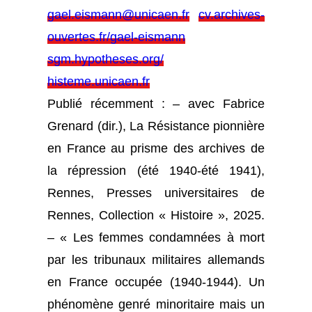
gael.eismann@unicaen.fr
cv.archives-
ouvertes.fr/gael-eismann
sgm.hypotheses.org/
histeme.unicaen.fr
Publié récemment : – avec Fabrice
Grenard (dir.), La Résistance pionnière
en France au prisme des archives de
la répression (été 1940-été 1941),
Rennes, Presses universitaires de
Rennes, Collection « Histoire », 2025.
– « Les femmes condamnées à mort
par les tribunaux militaires allemands
en France occupée (1940-1944). Un
phénomène genré minoritaire mais un