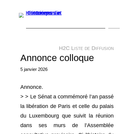
Aller
au
contenu
R
e
H2C Liste de Diffusion
c
Annonce colloque
h
5 janvier 2026
e
r
Annonce.
c
> > Le Sénat a commémoré l’an passé
h
la libération de Paris et celle du palais
e
du Luxembourg que suivit la réunion
r
dans ses murs de l’Assemblée