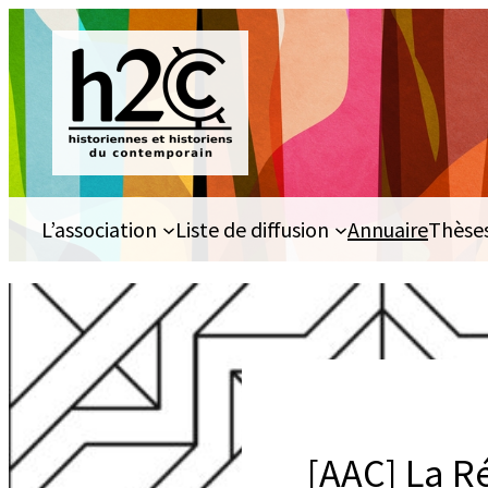
Aller
au
contenu
L’association
Liste de diffusion
Annuaire
Thèse
[AAC] La Ré