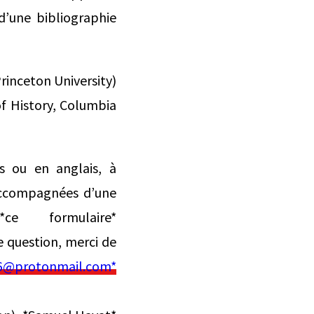
’une bibliographie
rinceton University)
f History, Columbia
s ou en anglais, à
accompagnées d’une
e formulaire*
e question, merci de
26@protonmail.com*