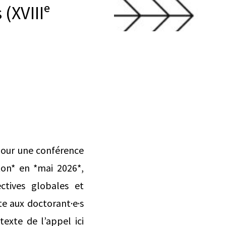
(XVIIIᵉ
pour une conférence
ton* en *mai 2026*,
ctives globales et
te aux doctorant·e·s
texte de l’appel ici