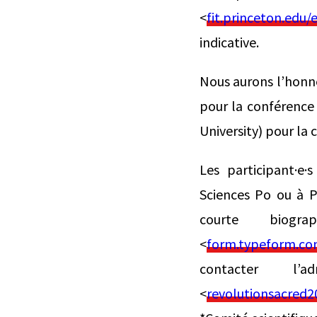
<
fit.princeton.edu
indicative.
Nous aurons l’honne
pour la conférence
University) pour la 
Les participant·e
Sciences Po ou à 
courte biogr
<
form.typeform.co
contacter l
<
revolutionsacred