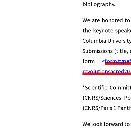
bibliography.
We are honored to 
the keynote speake
Columbia University
Submissions (title,
form <
form.type
revolutionsacred2
*Scientific Commit
(CNRS/Sciences Po)
(CNRS/Paris 1 Pan
We look forward to 