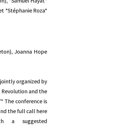
ton), *Samuel Hayat*
 et *Stéphanie Roza*
ceton), Joanna Hope
 jointly organized by
h Revolution and the
* The conference is
nd the full call here
th a suggested