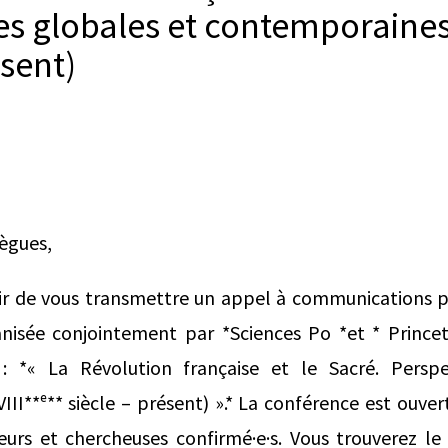
es globales et contemporaines 
ésent)
lègues,
sir de vous transmettre un appel à communications 
anisée conjointement par *Sciences Po *et * Prince
 *« La Révolution française et le Sacré. Perspe
II**ᵉ** siècle – présent) ».* La conférence est ouver
eurs et chercheuses confirmé·e·s. Vous trouverez le 