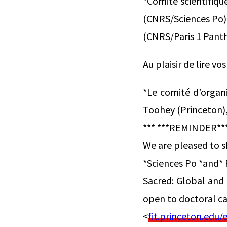
*Comité scientifiqu
(CNRS/Sciences Po),
(CNRS/Paris 1 Pant
Au plaisir de lire vo
*Le comité d’organ
Toohey (Princeton)
*** ***REMINDER***
We are pleased to sh
*Sciences Po *and* 
Sacred: Global and
open to doctoral can
<
fit.princeton.edu