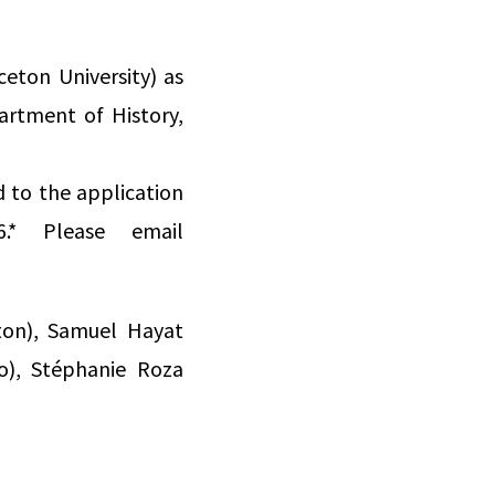
eton University) as
artment of History,
d to the application
.* Please email
eton), Samuel Hayat
Po), Stéphanie Roza