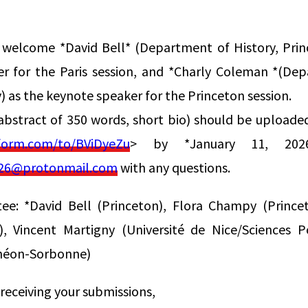
welcome *David Bell* (Department of History, Princ
r for the Paris session, and *Charly Coleman *(Dep
) as the keynote speaker for the Princeton session.
 abstract of 350 words, short bio) should be uploade
form.com/to/BViDyeZu
> by *January 11, 2026
026@protonmail.com
with any questions.
tee: *David Bell (Princeton), Flora Champy (Princ
, Vincent Martigny (Université de Nice/Sciences 
théon-Sorbonne)
receiving your submissions,