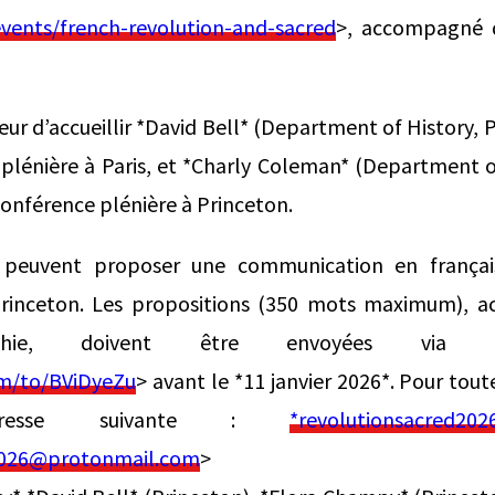
/events/french-revolution-and-sacred
>, accompagné d
ur d’accueillir *David Bell* (Department of History, P
 plénière à Paris, et *Charly Coleman* (Department o
conférence plénière à Princeton.
·s peuvent proposer une communication en françai
Princeton. Les propositions (350 mots maximum), 
aphie, doivent être envoyées via *c
m/to/BViDyeZu
> avant le *11 janvier 2026*. Pour tout
’adresse suivante :
*revolutionsacred20
2026@protonmail.com
>