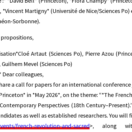
e :* *David Bell* (Princeton), *Flora Champy* (Prince
 *Vincent Martigny* (Université de Nice/Sciences Po)
héon-Sorbonne).
s propositions,
isation*Cloé Artaut (Sciences Po), Pierre Azou (Prin
, Guilhem Mevel (Sciences Po)
 Dear colleagues,
are a call for papers for an international conference
Princeton* in *May 2026*, on the theme: “*The Frenc
 Contemporary Perspectives (18th Century–Present).”
didates as well as established researchers. You will fi
/events/french-revolution-and-sacred
>, along wi