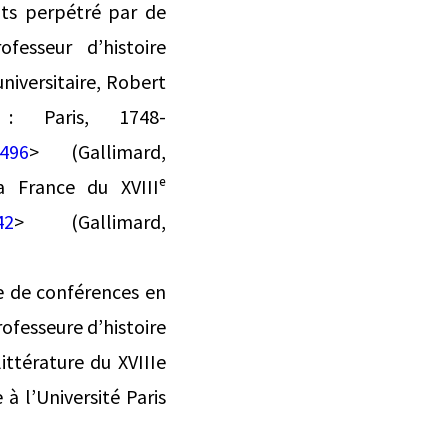
ts perpétré par de
fesseur d’histoire
niversitaire, Robert
 : Paris, 1748-
0496
> (Gallimard,
a France du XVIIIᵉ
42
> (Gallimard,
e de conférences en
rofesseure d’histoire
ittérature du XVIIIe
 à l’Université Paris