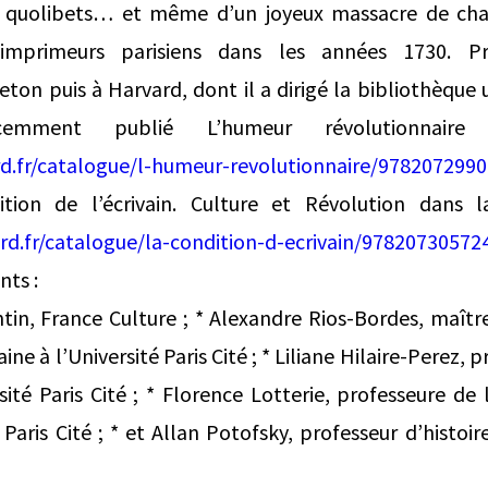
es quolibets… et même d’un joyeux massacre de cha
imprimeurs parisiens dans les années 1730. Pro
ton puis à Harvard, dont il a dirigé la bibliothèque u
mment publié L’humeur révolutionnaire
d.fr/catalogue/l-humeur-revolutionnaire/978207299
tion de l’écrivain. Culture et Révolution dans l
d.fr/catalogue/la-condition-d-ecrivain/97820730572
nts :
in, France Culture ; * Alexandre Rios-Bordes, maîtr
ne à l’Université Paris Cité ; * Liliane Hilaire-Perez, p
ité Paris Cité ; * Florence Lotterie, professeure de l
é Paris Cité ; * et Allan Potofsky, professeur d’histoire