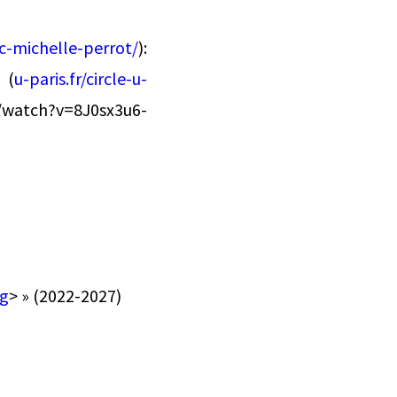
ec-michelle-perrot/
):
 (
u-paris.fr/circle-u-
/watch?v=8J0sx3u6-
rg
> » (2022-2027)