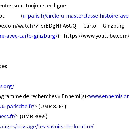
entes sont toujours en ligne:
rrot (
u-paris.fr/circle-u-masterclasse-histoire-av
tube.com/watch?v=srEDgNhA6UQ Carlo Ginzburg
re-avec-carlo-ginzburg/
): https://www.youtube.com
des
s.org/
ogramme de recherches « Ennemi(s)<
www.ennemis.o
.u-pariscite.fr/
> (UMR 8264)
hess.fr/
> (UMR 8065)
uvrages/ouvrage/les-savoirs-de-lombre/