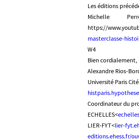
Les éditions précéd
Michelle Pe
https://www.you
masterclasse-histoi
W4
Bien cordialement,
Alexandre Rios-Bor
Université Paris Cité
histparis.hypothese
Coordinateur du pr
ECHELLES<
echelles
LIER-FYT<
lier-fyt.e
editions.ehess.fr/o