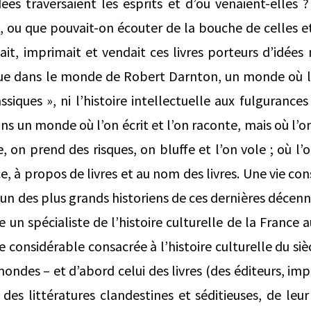
ées traversaient les esprits et d’où venaient-elles ?
e, ou que pouvait-on écouter de la bouche de celles et
uait, imprimait et vendait ces livres porteurs d’idées
ue dans le monde de Robert Darnton, un monde où la 
ssiques », ni l’histoire intellectuelle aux fulguranc
ns un monde où l’on écrit et l’on raconte, mais où l’on
 on prend des risques, on bluffe et l’on vole ; où l’
, à propos de livres et au nom des livres. Une vie co
n des plus grands historiens de ces dernières décen
n spécialiste de l’histoire culturelle de la France au 
 considérable consacrée à l’histoire culturelle du si
mondes – et d’abord celui des livres (des éditeurs, i
 des littératures clandestines et séditieuses, de leur