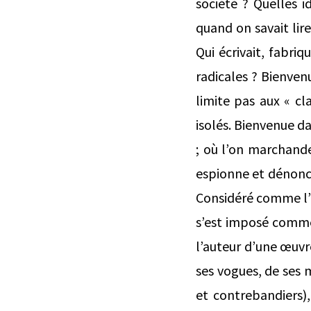
société ? Quelles id
quand on savait lir
Qui écrivait, fabriq
radicales ? Bienven
limite pas aux « cla
isolés. Bienvenue da
; où l’on marchande,
espionne et dénonce
Considéré comme l’u
s’est imposé comme u
l’auteur d’une œuvre
ses vogues, de ses 
et contrebandiers),