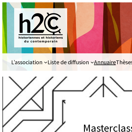
Aller
au
contenu
L’association
Liste de diffusion
Annuaire
Thèse
Masterclas