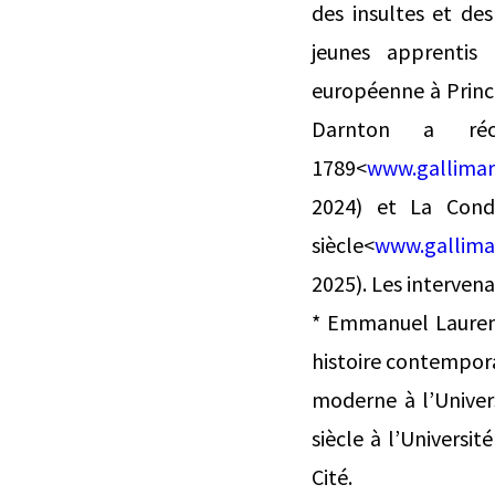
des insultes et d
jeunes apprentis 
européenne à Prince
Darnton a réce
1789<
www.gallimar
2024) et La Condi
siècle<
www.gallimar
2025). Les intervena
* Emmanuel Laurent
histoire contemporai
moderne à l’Univers
siècle à l’Universit
Cité.