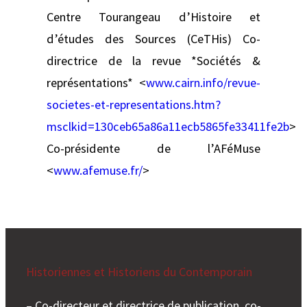
Centre Tourangeau d’Histoire et
d’études des Sources (CeTHis) Co-
directrice de la revue *Sociétés &
représentations* <
www.cairn.info/revue-
societes-et-representations.htm?
msclkid=130ceb65a86a11ecb5865fe33411fe2b
>
Co-présidente de l’AFéMuse
<
www.afemuse.fr/
>
Historiennes et Historiens du Contemporain
– Co-directeur et directrice de publication, co-