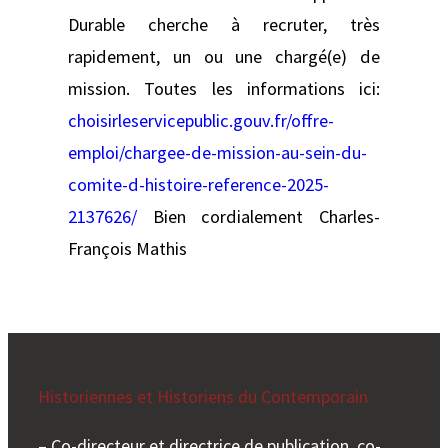
Durable cherche à recruter, très
rapidement, un ou une chargé(e) de
mission. Toutes les informations ici:
choisirleservicepublic.gouv.fr/offre-
emploi/chargee-de-mission-au-sein-du-
comite-d-histoire-reference-2025-
2137626/
Bien cordialement Charles-
François Mathis
Historiennes et Historiens du Contemporain
– Co-directeur et directrice de publication, co-