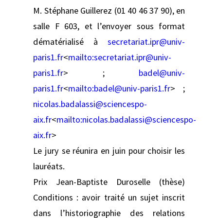
M. Stéphane Guillerez (01 40 46 37 90), en
salle F 603, et l’envoyer sous format
dématérialisé à
secretariat.ipr@univ-
paris1.fr
<
mailto:
secretariat.ipr@univ-
paris1.fr
> ;
badel@univ-
paris1.fr
<
mailto:
badel@univ-paris1.fr
> ;
nicolas.badalassi@sciencespo-
aix.fr
<
mailto:
nicolas.badalassi@sciencespo-
aix.fr
>
Le jury se réunira en juin pour choisir les
lauréats.
Prix Jean-Baptiste Duroselle (thèse)
Conditions : avoir traité un sujet inscrit
dans l’historiographie des relations