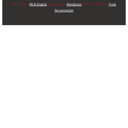
Site créé par
MLN-Digital
, propulsé par
Wordpress
, basé sur le thème
Frost
.
Se connecter