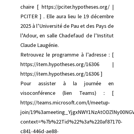
chaire [ https://pciter.hypotheses.org/ |
PCITER ] . Elle aura lieu le 19 décembre
2025 à l’Université de Pau et des Pays de
l’Adour, en salle Chadefaud de l’Institut
Claude Laugénie.
Retrouvez le programme à l’adresse : [
https://item.hypotheses.org/16306 |
https://item.hypotheses.org/16306 ]
Pour assister à la journée en
visoconférence (lien Teams) : [
https://teams.microsoft.com/l/meetup-
join/19%3ameeting_YjgxNWY1NzAtODZlNy00NG
context=%7b%22Tid%22%3a%220af87170-
c841-446d-ae88-