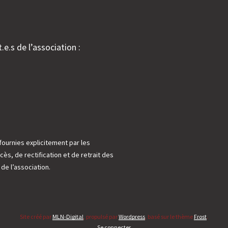
.e.s de l’association :
fournies explicitement par les
cès, de rectification et de retrait des
e l’association.
Site créé par
MLN-Digital
, propulsé par
Wordpress
, basé sur le thème
Frost
.
Se connecter