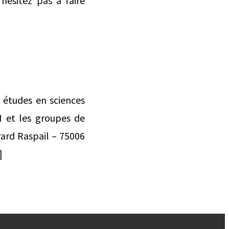
’hésitez pas à faire
études en sciences
H et les groupes de
ard Raspail – 75006
]