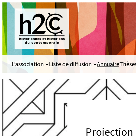
Aller
au
contenu
L’association
Liste de diffusion
Annuaire
Thèse
Projection 