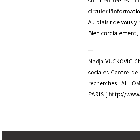
sol. L’entrée est l
circuler l’informati
Au plaisir de vous y
Bien cordialement,
—
Nadja VUCKOVIC Ch
sociales Centre de
recherches : AHLOM
PARIS [ http://www.eh