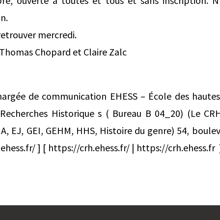
ibre, ouverte à toutes et tous et sans inscription. N
on.
 retrouver mercredi.
 Thomas Chopard et Claire Zalc
argée de communication EHESS – École des hautes 
 Recherches Historique s ( Bureau B 04_20) (Le CR
A, EJ, GEI, GEHM, HHS, Histoire du genre) 54, boulev
ess.fr/ ] [ https://crh.ehess.fr/ | https://crh.ehess.fr 