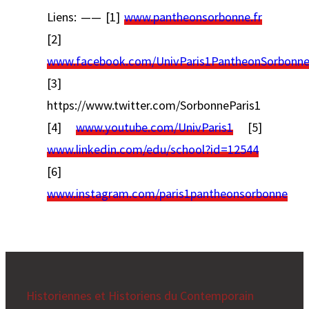
Liens: —— [1]
www.pantheonsorbonne.fr
[2]
www.facebook.com/UnivParis1PantheonSorbonn
[3]
https://www.twitter.com/SorbonneParis1
[4]
www.youtube.com/UnivParis1
[5]
www.linkedin.com/edu/school?id=12544
[6]
www.instagram.com/paris1pantheonsorbonne
Historiennes et Historiens du Contemporain