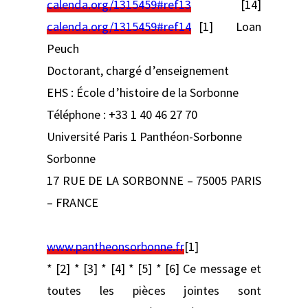
calenda.org/1315459#ref13
[14]
calenda.org/1315459#ref14
[1] Loan
Peuch
Doctorant, chargé d’enseignement
EHS : École d’histoire de la Sorbonne
Téléphone : +33 1 40 46 27 70
Université Paris 1 Panthéon-Sorbonne
Sorbonne
17 RUE DE LA SORBONNE – 75005 PARIS
– FRANCE
www.pantheonsorbonne.fr
[1]
* [2] * [3] * [4] * [5] * [6] Ce message et
toutes les pièces jointes sont