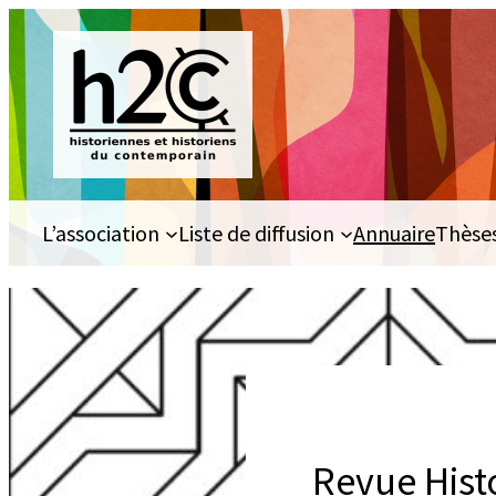
Aller
au
contenu
L’association
Liste de diffusion
Annuaire
Thèse
Revue Histo