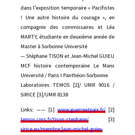
dans l’exposition temporaire « Pacifistes
! Une autre histoire du courage », en
compagnie des commissaires et Léa
MARTY, étudiante en deuxième année de
Master à Sorbonne Université
— Stéphane TISON et Jean-Michel GUIEU
MCF histoire contemporaine Le Mans
Université / Paris I Panthéon-Sorbonne
Laboratoires TEMOS [2]/ UMR 9016 /
SIRICE [3]/UMR 8138
Links: —— [1]
www.guerreetpaix.fr/
[2]
temos.cnrs.fr/tison-stephane/
[3]
sirice.eu/membre/jean-michel-guieu