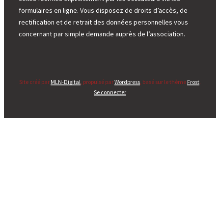
formulaires en ligne. Vous disposez de droits d’accès, de
rectification et de retrait des données personnelles vous
concernant par simple demande auprès de l’association.
Site créé par
MLN-Digital
, propulsé par
Wordpress
, basé sur le thème
Frost
.
Se connecter