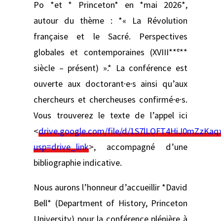
Po *et * Princeton* en *mai 2026*,
autour du thème : *« La Révolution
française et le Sacré. Perspectives
globales et contemporaines (XVIII**ᵉ**
siècle – présent) ».* La conférence est
ouverte aux doctorant·e·s ainsi qu’aux
chercheurs et chercheuses confirmé·e·s.
Vous trouverez le texte de l’appel ici
<
drive.google.com/file/d/1S7lLOFT4HiJ0mZzKaq
usp=drive_link
>, accompagné d’une
bibliographie indicative.
Nous aurons l’honneur d’accueillir *David
Bell* (Department of History, Princeton
University) pour la conférence plénière à