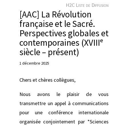
e
H2C Liste de Diffusion
r
[AAC] La Révolution
française et le Sacré.
Perspectives globales et
contemporaines (XVIIIᵉ
siècle – présent)
1 décembre 2025
Chers et chères collègues,
Nous avons le plaisir de vous
transmettre un appel à communications
pour une conférence internationale
organisée conjointement par *Sciences