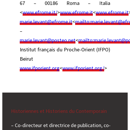
67 – 00186 Roma – Italia
<
www.efrome.it/
>
www.efrome.it
<
www.efrome.it
marie.levant@efrome.it
<
mailto:
marie.levant@efr
–
marie.levant@posteo.net
<
mailto:
marie.levant@p
Institut français du Proche-Orient (IFPO)
Beirut
www.ifporient.org
<
www.ifporient.org/
>
Historiennes et Historiens du Contemporain
– Co-directeur et directrice de publication, co-