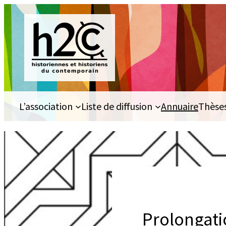
Aller
au
contenu
L’association
Liste de diffusion
Annuaire
Thèse
Prolongati