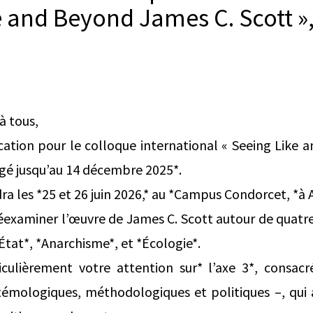
e and Beyond James C. Scott »,
à tous,
ation pour le colloque international « Seeing Like 
ngé jusqu’au 14 décembre 2025*.
ra les *25 et 26 juin 2026,* au *Campus Condorcet, *à A
réexaminer l’œuvre de James C. Scott autour de quatr
*État*, *Anarchisme*, et *Écologie*.
iculièrement votre attention sur* l’axe 3*, consacr
stémologiques, méthodologiques et politiques –, qui