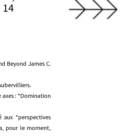
 14
and Beyond James C.
ubervilliers.
e axes : *Domination
é aux *perspectives
 a, pour le moment,