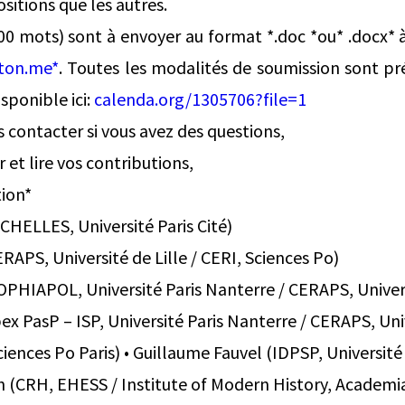
sitions que les autres.
00 mots) sont à envoyer au format *.doc *ou* .docx* à 
ton.me*
. Toutes les modalités de soumission sont pr
ponible ici:
calenda.org/1305706?file=1
 contacter si vous avez des questions,
r et lire vos contributions,
tion*
HELLES, Université Paris Cité)
RAPS, Université de Lille / CERI, Sciences Po)
OPHIAPOL, Université Paris Nanterre / CERAPS, Univers
ex PasP – ISP, Université Paris Nanterre / CERAPS, Univ
Sciences Po Paris) • Guillaume Fauvel (IDPSP, Universit
h (CRH, EHESS / Institute of Modern History, Academia