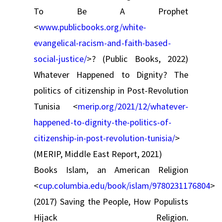
To Be A Prophet
<
www.publicbooks.org/white-
evangelical-racism-and-faith-based-
social-justice/
>? (Public Books, 2022)
Whatever Happened to Dignity? The
politics of citizenship in Post-Revolution
Tunisia <
merip.org/2021/12/whatever-
happened-to-dignity-the-politics-of-
citizenship-in-post-revolution-tunisia/
>
(MERIP, Middle East Report, 2021)
Books Islam, an American Religion
<
cup.columbia.edu/book/islam/9780231176804
>
(2017) Saving the People, How Populists
Hijack Religion.