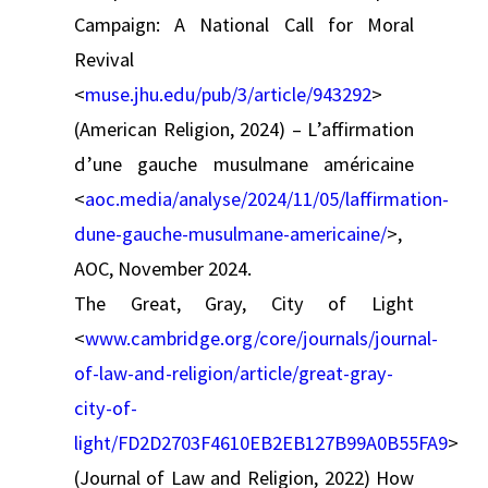
Campaign: A National Call for Moral
Revival
<
muse.jhu.edu/pub/3/article/943292
>
(American Religion, 2024) – L’affirmation
d’une gauche musulmane américaine
<
aoc.media/analyse/2024/11/05/laffirmation-
dune-gauche-musulmane-americaine/
>,
AOC, November 2024.
The Great, Gray, City of Light
<
www.cambridge.org/core/journals/journal-
of-law-and-religion/article/great-gray-
city-of-
light/FD2D2703F4610EB2EB127B99A0B55FA9
>
(Journal of Law and Religion, 2022) How