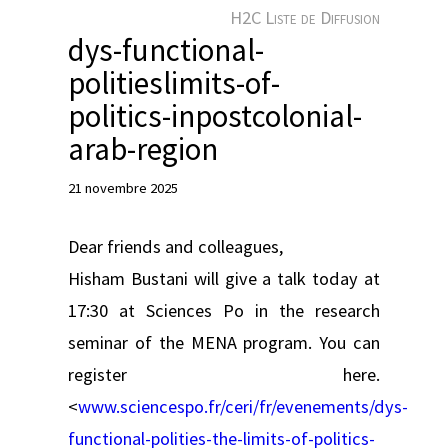
e
H2C Liste de Diffusion
r
dys-functional-
politieslimits-of-
politics-inpostcolonial-
arab-region
21 novembre 2025
Dear friends and colleagues,
Hisham Bustani will give a talk today at
17:30 at Sciences Po in the research
seminar of the MENA program. You can
register here.
<
www.sciencespo.fr/ceri/fr/evenements/dys-
functional-polities-the-limits-of-politics-