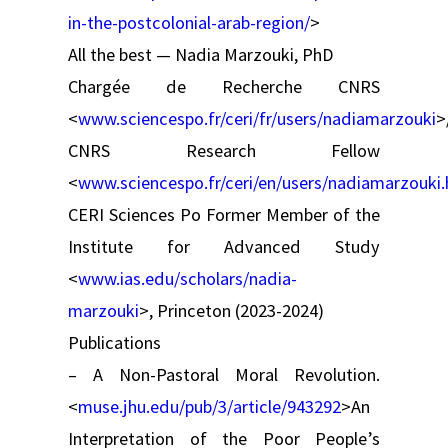
in-the-postcolonial-arab-region/
>
All the best — Nadia Marzouki, PhD
Chargée de Recherche CNRS
<
www.sciencespo.fr/ceri/fr/users/nadiamarzouki
>
CNRS Research Fellow
<
www.sciencespo.fr/ceri/en/users/nadiamarzouki.
CERI Sciences Po Former Member of the
Institute for Advanced Study
<
www.ias.edu/scholars/nadia-
marzouki
>, Princeton (2023-2024)
Publications
– A Non-Pastoral Moral Revolution.
<
muse.jhu.edu/pub/3/article/943292
>An
Interpretation of the Poor People’s