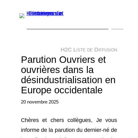
Aller
au
contenu
R
e
H2C Liste de Diffusion
c
Parution Ouvriers et
h
ouvrières dans la
e
désindustrialisation en
r
Europe occidentale
c
h
20 novembre 2025
e
Chères et chers collègues, Je vous
r
informe de la parution du dernier-né de