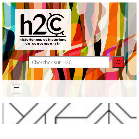
Aller
au
contenu
R
e
c
h
e
r
c
h