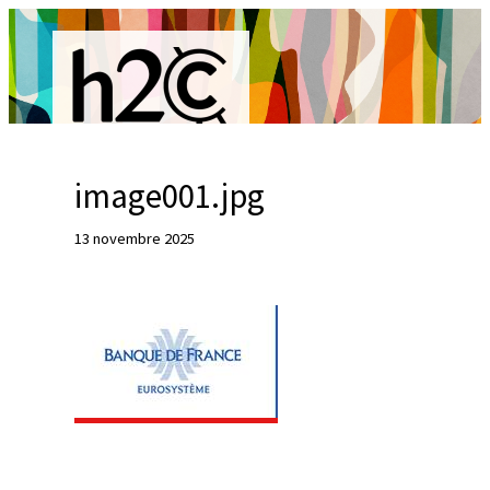
Aller
au
contenu
image001.jpg
R
13 novembre 2025
e
c
h
e
r
c
h