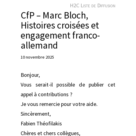
e
H2C Liste de Diffusion
r
CfP – Marc Bloch,
Histoires croisées et
engagement franco-
allemand
10 novembre 2025
Bonjour,
Vous serait-il possible de publier cet
appel à contributions ?
Je vous remercie pour votre aide.
Sincèrement,
Fabien Théofilakis
Chères et chers collègues,