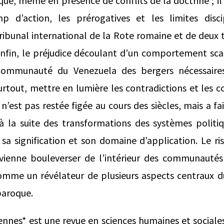
ue, même en présence de conflits de la doctrine ; il
p d’action, les prérogatives et les limites disci
tribunal international de la Rote romaine et de deux 
 Enfin, le préjudice découlant d’un comportement sc
 communauté du Venezuela des bergers nécessaires
rtout, mettre en lumière les contradictions et les c
’est pas restée figée au cours des siècles, mais a fai
à la suite des transformations des systèmes politiq
hi sa signification et son domaine d’application. Le r
vienne bouleverser de l’intérieur des communauté
 comme un révélateur de plusieurs aspects centraux
baroque.
nnes* est une revue en sciences humaines et sociale