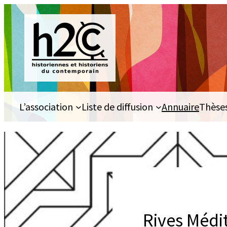
Aller
au
contenu
L’association
Liste de diffusion
Annuaire
Thèse
Rives Médi