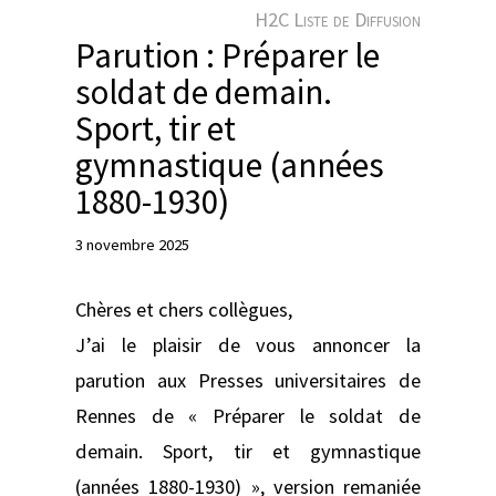
e
H2C Liste de Diffusion
r
Parution : Préparer le
soldat de demain.
Sport, tir et
gymnastique (années
1880-1930)
3 novembre 2025
Chères et chers collègues,
J’ai le plaisir de vous annoncer la
parution aux Presses universitaires de
Rennes de « Préparer le soldat de
demain. Sport, tir et gymnastique
(années 1880-1930) », version remaniée