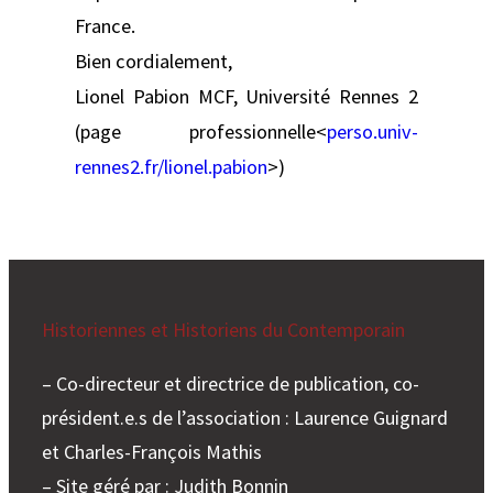
France.
Bien cordialement,
Lionel Pabion MCF, Université Rennes 2
(page professionnelle<
perso.univ-
rennes2.fr/lionel.pabion
>)
Historiennes et Historiens du Contemporain
– Co-directeur et directrice de publication, co-
président.e.s de l’association : Laurence Guignard
et Charles-François Mathis
– Site géré par : Judith Bonnin