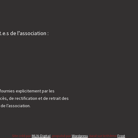
.e.s de l’association :
fournies explicitement par les
cès, de rectification et de retrait des
e l’association.
Site créé par
MLN-Digital
, propulsé par
Wordpress
, basé sur le thème
Frost
.