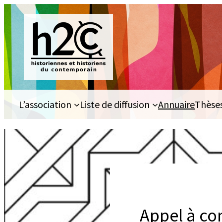
Aller
au
contenu
L’association
Liste de diffusion
Annuaire
Thèse
Appel à co