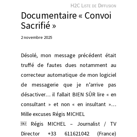
e
H2C Liste de Diffusion
r
Documentaire « Convoi
Sacrifié »
2 novembre 2025
Désolé, mon message précédent était
truffé de fautes dues notamment au
correcteur automatique de mon logiciel
de messagerie que je n’arrive pas
désactiver… il fallait BIEN SÛR lire « en
consultant » et non « en insultant »…
Mille excuses Régis MICHEL
￼ Régis MICHEL – Journalist / TV
Director +33 611621042 (France)