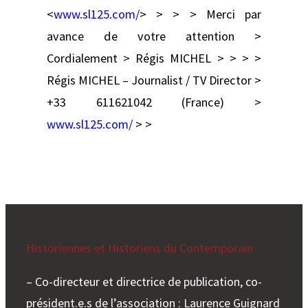
<
www.sl125.com/
> > > > Merci par
avance de votre attention >
Cordialement > Régis MICHEL > > >
>
Régis MICHEL – Journalist / TV Director >
+33 611621042 (France) >
www.sl125.com/
> >
Historiennes et Historiens du Contemporain
– Co-directeur et directrice de publication, co-
président.e.s de l’association : Laurence Guignard