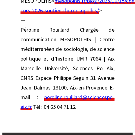
MESOPOLHIS<
mesopolhis.fr/blog/2025/10/15/con
cnrs-2026-soutien-du-mesopolhis/
>.
—
Péroline Rouillard Chargée de
communication MESOPOLHIS | Centre
méditerranéen de sociologie, de science
politique et d’histoire UMR 7064 | Aix
Marseille Université, Sciences Po Aix,
CNRS Espace Philippe Seguin 31 Avenue
Jean Dalmas 13100, Aix-en-Provence E-
mail :
peroline.rouillard@sciencespo-
aix.fr
Tél : 04 65 04 71 12