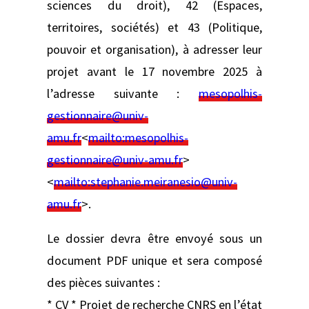
sciences du droit), 42 (Espaces,
territoires, sociétés) et 43 (Politique,
pouvoir et organisation), à adresser leur
projet avant le 17 novembre 2025 à
l’adresse suivante :
mesopolhis-
gestionnaire@univ-
amu.fr
<
mailto:
mesopolhis-
gestionnaire@univ-amu.fr
>
<
mailto:
stephanie.meiranesio@univ-
amu.fr
>.
Le dossier devra être envoyé sous un
document PDF unique et sera composé
des pièces suivantes :
* CV * Projet de recherche CNRS en l’état