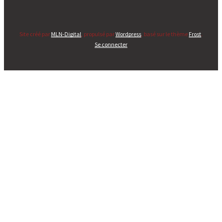
Site créé par
MLN-Digital
, propulsé par
Wordpress
, basé sur le thème
Frost
.
Se connecter