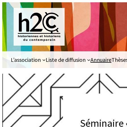
Aller
au
contenu
L’association
Liste de diffusion
Annuaire
Thèse
Séminaire «