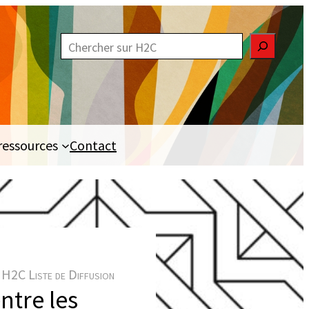
R
e
c
h
e
ressources
Contact
r
c
h
e
r
H2C Liste de Diffusion
ntre les