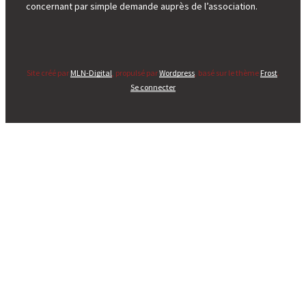
concernant par simple demande auprès de l’association.
Site créé par
MLN-Digital
, propulsé par
Wordpress
, basé sur le thème
Frost
.
Se connecter