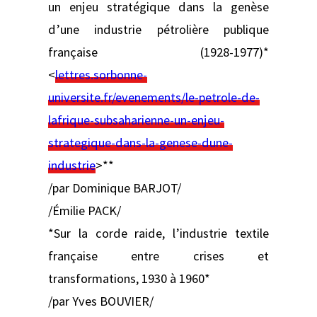
un enjeu stratégique dans la genèse
d’une industrie pétrolière publique
française (1928-1977)*
<
lettres.sorbonne-
universite.fr/evenements/le-petrole-de-
lafrique-subsaharienne-un-enjeu-
strategique-dans-la-genese-dune-
industrie
>**
/par Dominique BARJOT/
/Émilie PACK/
*Sur la corde raide, l’industrie textile
française entre crises et
transformations, 1930 à 1960*
/par Yves BOUVIER/