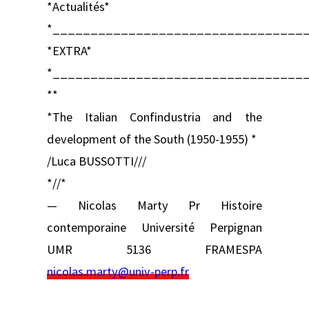
*Actualités*
*_________________________________
*EXTRA*
*_________________________________
**
*The Italian Confindustria and the
development of the South (1950-1955) *
/Luca BUSSOTTI///
*//*
— Nicolas Marty Pr Histoire
contemporaine Université Perpignan
UMR 5136 FRAMESPA
nicolas.marty@univ-perp.fr