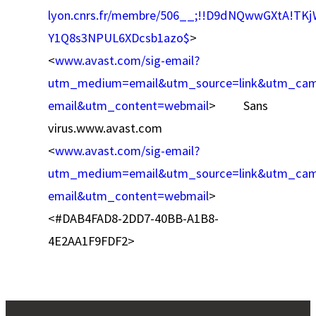
lyon.cnrs.fr/membre/506__;!!D9dNQwwGXtA!T
Y1Q8s3NPUL6XDcsb1azo$
>
<
www.avast.com/sig-email?
utm_medium=email&utm_source=link&utm_camp
email&utm_content=webmail
> Sans
virus.www.avast.com
<
www.avast.com/sig-email?
utm_medium=email&utm_source=link&utm_camp
email&utm_content=webmail
>
<#DAB4FAD8-2DD7-40BB-A1B8-
4E2AA1F9FDF2>