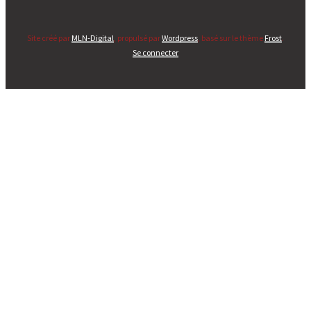
Site créé par
MLN-Digital
, propulsé par
Wordpress
, basé sur le thème
Frost
.
Se connecter