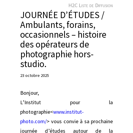
e
H2C Liste de Diffusion
r
JOURNÉE D’ÉTUDES /
Ambulants, forains,
occasionnels – histoire
des opérateurs de
photographie hors-
studio.
23 octobre 2025
Bonjour,
L’Institut pour la
photographie<
www.institut-
photo.com/
> vous convie à sa prochaine
journée d’études autour de la