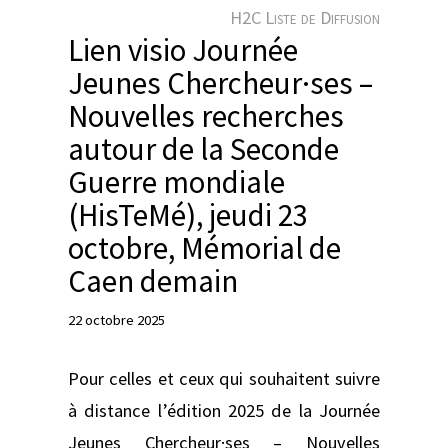
e
H2C Liste de Diffusion
r
Lien visio Journée
Jeunes Chercheur·ses –
Nouvelles recherches
autour de la Seconde
Guerre mondiale
(HisTeMé), jeudi 23
octobre, Mémorial de
Caen demain
22 octobre 2025
Pour celles et ceux qui souhaitent suivre
à distance l’édition 2025 de la Journée
Jeunes Chercheur·ses – Nouvelles