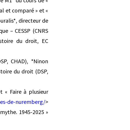
de M1 *du cours de «
nal et comparé » et «
ralis*, directeur de
tique – CESSP (CNRS
stoire du droit, EC
(DSP, CHAD), *Ninon
toire du droit (DSP,
 « Faire à plusieur
ces-de-nuremberg/
>
u mythe. 1945-2025 »