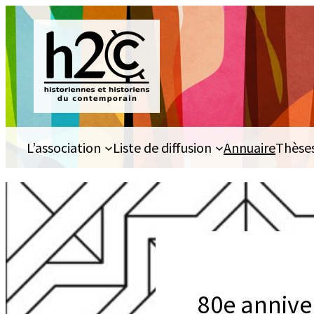
Aller
au
contenu
L’association
Liste de diffusion
Annuaire
Thèse
80e annive