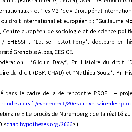
t public (Paris-Nanterre, CEDIN), avec *les étudiants 
ernationaux » et *les M2 *de « Droit pénal internatio
 du droit international et européen » ; *Guillaume Mou
 Centre européen de sociologie et de science poli
1 / EHESS) ; *Louise Testot-Ferry*, docteure en hi
ersité Grenoble Alpes, CESICE.
dération : *Gilduin Davy*, Pr. Histoire du droit 
oire du droit (DSP, CHAD) et *Mathieu Soula*, Pr. His
 dans le cadre de la 4e rencontre PROFIL – projet
ndes.cnrs.fr/evenement/80e-anniversaire-des-pro
webinaire « Le procès de Nuremberg : de la réalité a
D <
chad.hypotheses.org/3666
> ).