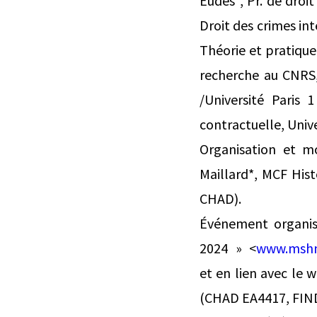
Eudes*, Pr. de droi
Droit des crimes int
Théorie et pratique
recherche au CNRS,
/Université Paris 
contractuelle, Univ
Organisation et mo
Maillard*, MCF Hist
CHAD).
Événement organisé
2024 » <
www.mshmo
et en lien avec le 
(CHAD EA4417, FIN