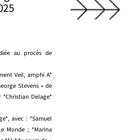
025
édiée au procès de
ment Veil, amphi A*
George Stevens » de
 *Christian Delage*
ge*, avec : *Samuel
 Le Monde ; *Marina