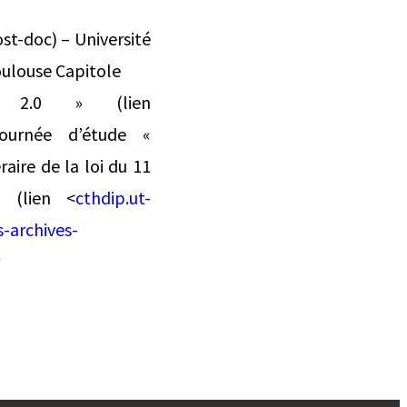
st-doc) – Université
oulouse Capitole
t 2.0 » (lien
journée d’étude «
raire de la loi du 11
5 (lien <
cthdip.ut-
s-archives-