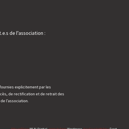
.e.s de l’association :
fournies explicitement par les
cès, de rectification et de retrait des
e l’association.
Site créé par
MLN-Digital
, propulsé par
Wordpress
, basé sur le thème
Frost
.