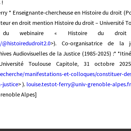
 !
rry * Enseignante-chercheuse en Histoire du droit (Po
eur en droit mention Histoire du droit – Université T
rice du webinaire « Histoire du droi
@histoiredudroit2.0
>). Co-organisatrice de la 
ives Audiovisuelles de la Justice (1985-2025) :* *Itiné
 Université Toulouse Capitole, 31 octobre 202
/recherche/manifestations-et-colloques/constituer-de
-justice
> ).
louise.testot-ferry@univ-grenoble-alpes.fr
Grenoble Alpes]