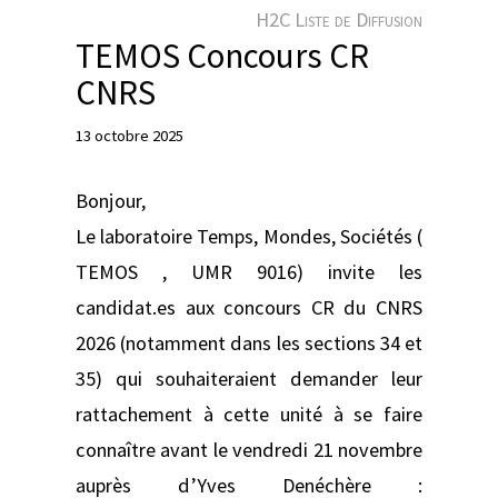
e
H2C Liste de Diffusion
r
TEMOS Concours CR
CNRS
13 octobre 2025
Bonjour,
Le laboratoire Temps, Mondes, Sociétés (
TEMOS , UMR 9016) invite les
candidat.es aux concours CR du CNRS
2026 (notamment dans les sections 34 et
35) qui souhaiteraient demander leur
rattachement à cette unité à se faire
connaître avant le vendredi 21 novembre
auprès d’Yves Denéchère :