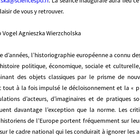
lska@sciencespo.fr
. La séance inaugurale aura lieu ce
aisir de vous y retrouver.
b Vogel Agnieszka Wierzcholska
e d’années, l’historiographie européenne a connu de
istoire politique, économique, sociale et culturelle,
inant des objets classiques par le prisme de nou
tout à la fois impulsé le décloisonnement et la « pr
culations d’acteurs, d’imaginaires et de pratiques s
tuent davantage l’exception que la norme. Les crit
 historiens de l’Europe portent fréquemment sur leur
 sur le cadre national qui les conduirait à ignorer les