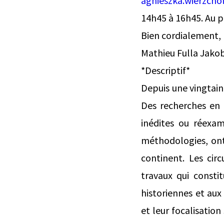
agnieszka.wierzcho
14h45 à 16h45. Au pl
Bien cordialement,
Mathieu Fulla Jako
*Descriptif*
Depuis une vingtain
Des recherches en h
inédites ou réexam
méthodologies, ont 
continent. Les cir
travaux qui consti
historiennes et aux
et leur focalisation