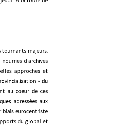
 jeudi 16 octobre de
s tournants majeurs.
 nourries d’archives
velles approches et
ovincialisation » du
ont au coeur de ces
iques adressées aux
 biais eurocentriste
 apports du global et