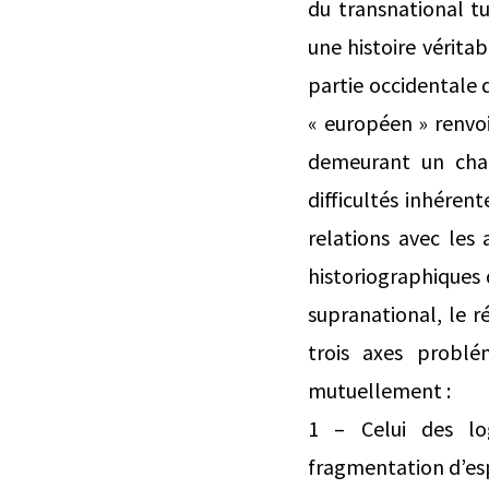
du transnational t
une histoire véritab
partie occidentale d
« européen » renvoi
demeurant un cham
difficultés inhéren
relations avec les
historiographiques 
supranational, le ré
trois axes problé
mutuellement :
1 – Celui des lo
fragmentation d’esp