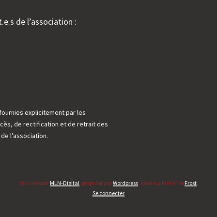
.e.s de l’association :
fournies explicitement par les
cès, de rectification et de retrait des
e l’association.
Site créé par
MLN-Digital
, propulsé par
Wordpress
, basé sur le thème
Frost
.
Se connecter