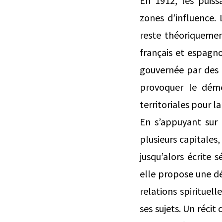
En 1912, les puiss
zones d’influence.
reste théoriquemen
français et espagn
gouvernée par des i
provoquer le dém
territoriales pour l
En s’appuyant sur 
plusieurs capitales,
jusqu’alors écrite
elle propose une dé
relations spirituel
ses sujets. Un réci