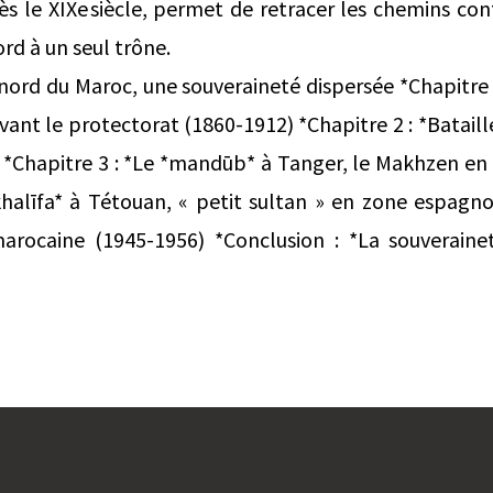
ès le XIXe siècle, permet de retracer les chemins cont
ord à un seul trône.
 nord du Maroc, une souveraineté dispersée *Chapitre 
vant le protectorat (1860-1912) *Chapitre 2 : *Bataill
 *Chapitre 3 : *Le *mandūb* à Tanger, le Makhzen en 
khalīfa* à Tétouan, « petit sultan » en zone espagno
marocaine (1945-1956) *Conclusion : *La souverain