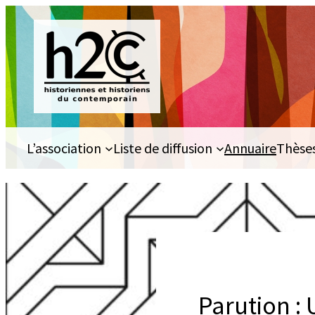
Aller
au
contenu
L’association
Liste de diffusion
Annuaire
Thèse
Parution : 