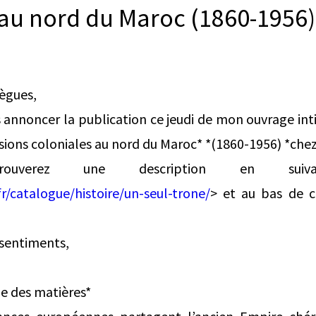
 au nord du Maroc (1860-1956)
lègues,
ous annoncer la publication ce jeudi de mon ouvrage int
isions coloniales au nord du Maroc* *(1860-1956) *che
uverez une description en sui
r/catalogue/histoire/un-seul-trone/
> et au bas de c
 sentiments,
le des matières*