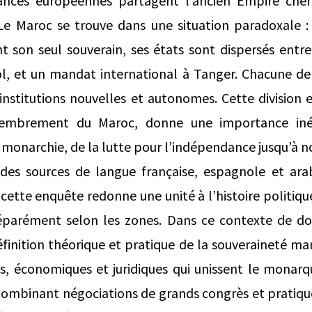
ances européennes partagent l’ancien Empire chéri
 Le Maroc se trouve dans une situation paradoxale : 
t son seul souverain, ses états sont dispersés entre
ol, et un mandat international à Tanger. Chacune de 
nstitutions nouvelles et autonomes. Cette division 
embrement du Maroc, donne une importance inéd
a monarchie, de la lutte pour l’indépendance jusqu’à no
des sources de langue française, espagnole et ara
 cette enquête redonne une unité à l’histoire politiq
 séparément selon les zones. Dans ce contexte de do
finition théorique et pratique de la souveraineté mar
les, économiques et juridiques qui unissent le monarqu
t combinant négociations de grands congrès et pratique